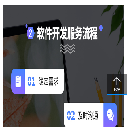

TOP